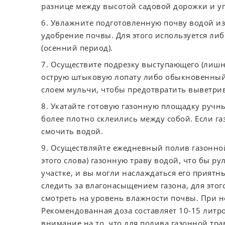
разнице между высотой садовой дорожки и у
6. Увлажните подготовленную почву водой из
удобрение почвы. Для этого используется либ
(осенний период).
7. Осуществите подрезку выступающего (лишне
острую штыковую лопату либо обыкновенный
слоем мульчи, чтобы предотвратить выветрив
8. Укатайте готовую газонную площадку ручны
более плотно склеились между собой. Если га
смочить водой.
9. Осуществляйте ежедневный полив газонной
этого слова) газонную траву водой, что бы р
участке, и вы могли наслаждаться его прия
следить за влагонасыщением газона, для этог
смотреть на уровень влажности почвы. При н
Рекомендованная доза составляет 10-15 литр
внимание на то, что для полива газонной тра