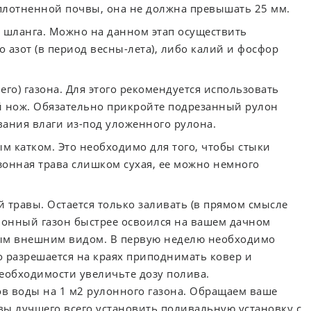
плотненной почвы, она не должна превышать 25 мм.
 шланга. Можно на данном этап осуществить
о азот (в период весны-лета), либо калий и фосфор
го) газона. Для этого рекомендуется использовать
 нож. Обязательно прикройте подрезанный рулон
ания влаги из-под уложенного рулона.
м катком. Это необходимо для того, чтобы стыки
зонная трава слишком сухая, ее можно немного
 травы. Остается только заливать (в прямом смысле
улонный газон быстрее освоился на вашем дачном
тным внешним видом. В первую неделю необходимо
о разрешается на краях приподнимать ковер и
еобходимости увеличьте дозу полива.
ов воды на 1 м2 рулонного газона. Обращаем ваше
вы лучшего всего установить поливальную установку с