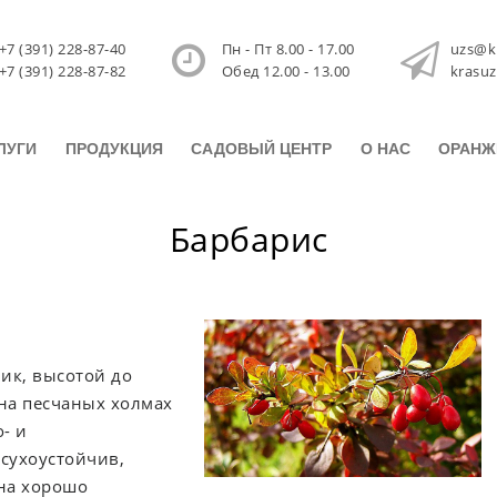
+7 (391) 228-87-40
Пн - Пт 8.00 - 17.00
uzs@k
+7 (391) 228-87-82
Обед 12.00 - 13.00
krasu
ЛУГИ
ПРОДУКЦИЯ
САДОВЫЙ ЦЕНТР
О НАС
ОРАНЖ
Барбарис
ик, высотой до
 на песчаных холмах
- и
асухоустойчив,
 на хорошо