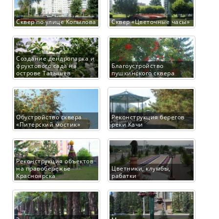
Сквер по улице Копылова
Сквер «Цветочные часы»
Создание дендропарка и
фруктового сада на
Благоустройство
острове Татышев
пушкинского сквера
Обустройство сквера
Реконструкция берегов
«Питерский мостик»
реки Качи
Реконструкция объектов
на правобережье
Цветники, клумбы,
Красноярска
рабатки