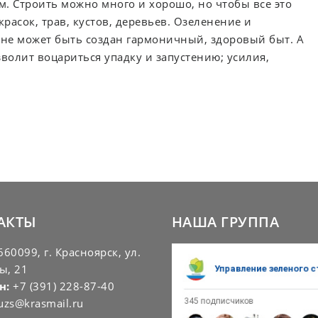
. Строить можно много и хорошо, но чтобы все это
расок, трав, кустов, деревьев. Озеленение и
х не может быть создан гармоничный, здоровый быт. А
олит воцариться упадку и запустению; усилия,
АКТЫ
НАША ГРУППА
60099, г. Красноярск, ул.
ы, 21
н:
+7 (391) 228-87-40
uzs@krasmail.ru