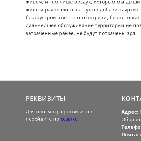
живем, и тем чище воздух, которым мы дышим
жило и радовало глаз, нужно добавить ярких к
благоустройство – это те штрихи, без которы
дальнейшее обслуживание территории не позв
затраченные ранее, не будут потрачены зря.
РЕКВИЗИТЫ
КОНТ
Для просмотра реквизитов
Адрес:
6
перейдите по
ссылке
Оборон
Телефо
Почта: